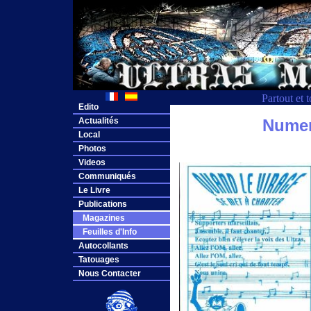
Partout et 
Edito
Actualités
Numero
Local
Photos
Videos
Communiqués
Le Livre
Publications
Magazines
Feuilles d'Info
Autocollants
Tatouages
Nous Contacter