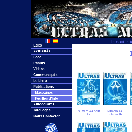
Partout et 
Edito
Actualités
Local
Photos
Videos
Communiqués
Le Livre
Publications
Magazines
Feuilles d'Info
Autocollants
Tatouages
Numero 43-aout
Numero 44-
99
octobre 99
Nous Contacter