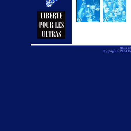
Numero 48-avril
Numero 49-mai
00
00
Nous co
Copyright © 2004 C