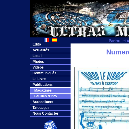
Partout et 
Edito
Actualités
Numero
Local
Photos
Videos
Communiqués
Le Livre
Publications
Magazines
Feuilles d'Info
Autocollants
Tatouages
Nous Contacter