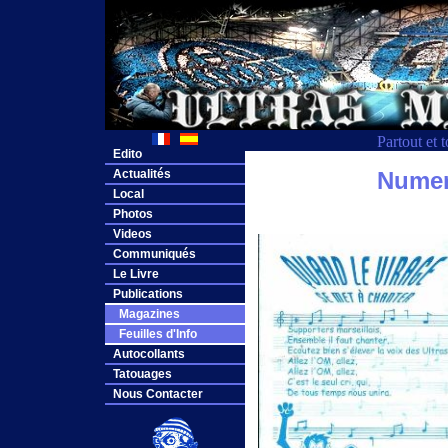
Partout et 
Edito
Actualités
Numero
Local
Photos
Videos
Communiqués
Le Livre
Publications
Magazines
Feuilles d'Info
Autocollants
Tatouages
Nous Contacter