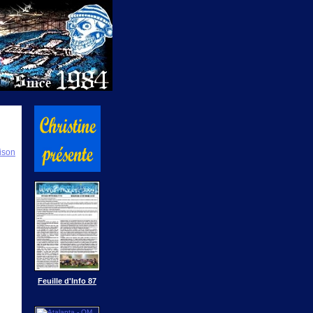
ison
Feuille d'Info 87