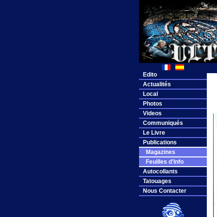
Edito
Actualités
Local
Photos
Videos
Communiqués
Le Livre
Publications
Magazines
Feuilles d'Info
Autocollants
Tatouages
Nous Contacter