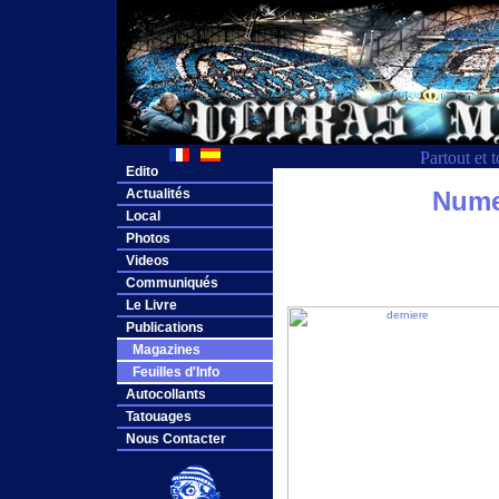
Partout et 
Edito
Actualités
Nume
Local
Photos
Videos
Communiqués
Le Livre
Publications
Magazines
Feuilles d'Info
Autocollants
Tatouages
Nous Contacter