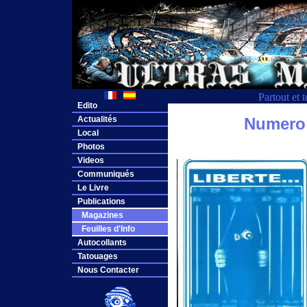
Partout et 
Edito
Actualités
Numero
Local
Photos
Videos
Communiqués
Le Livre
Publications
Magazines
Feuilles d'Info
Autocollants
Tatouages
Nous Contacter