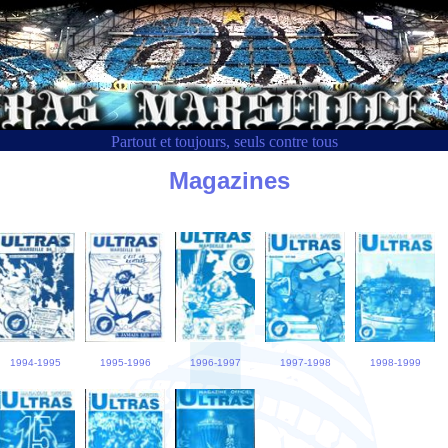
Partout et toujours, seuls contre tous
Magazines
1994-1995
1995-1996
1996-1997
1997-1998
1998-1999