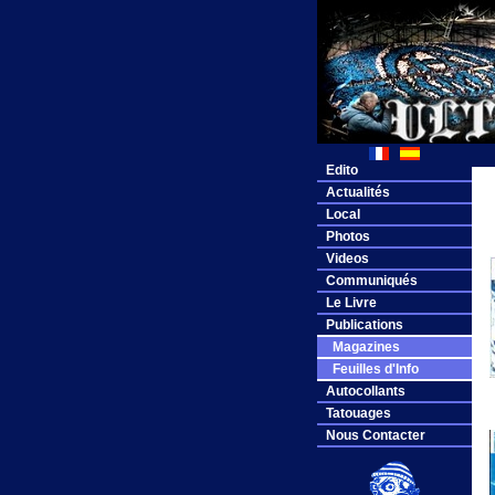
Edito
Actualités
Local
Photos
Videos
Communiqués
Le Livre
Publications
Magazines
Feuilles d'Info
Autocollants
Tatouages
Nous Contacter