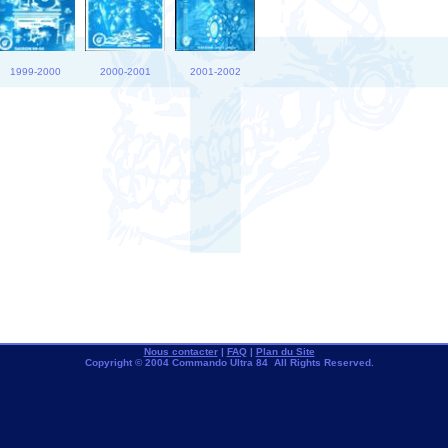
1999-2000
2000-2001
2001-2002
Nous contacter
|
FAQ
|
Plan du Site
Copyright © 2004 Commando Ultra 84 All Rights Reserved.