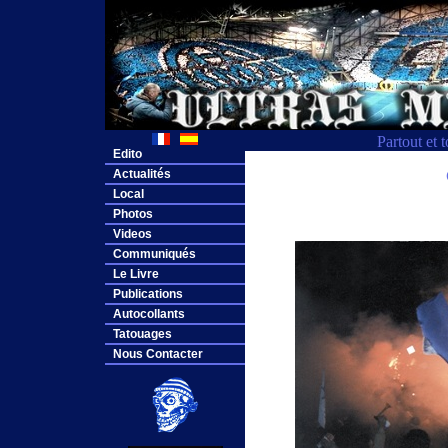
Partout et 
Edito
Actualités
Local
Photos
Videos
Communiqués
Le Livre
Publications
Autocollants
Tatouages
Nous Contacter