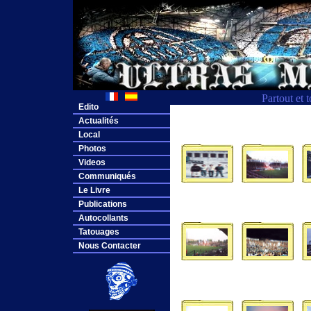
Partout et 
Edito
Actualités
Local
Photos
Videos
Communiqués
Le Livre
Publications
Autocollants
Tatouages
Nous Contacter