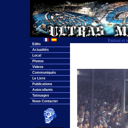
Partout et 
Edito
Actualités
Local
Photos
Videos
Communiqués
Le Livre
Publications
Autocollants
Tatouages
Nous Contacter