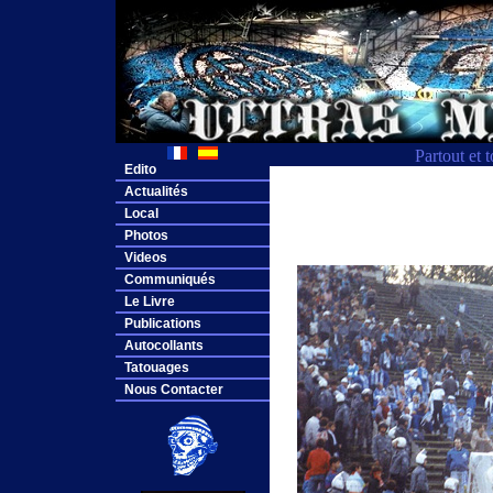
Partout et 
Edito
Actualités
Local
Photos
Videos
Communiqués
Le Livre
Publications
Autocollants
Tatouages
Nous Contacter