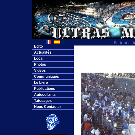
Partout et 
Edito
Actualités
Local
Photos
Videos
Communiqués
Le Livre
Publications
Autocollants
Tatouages
Nous Contacter