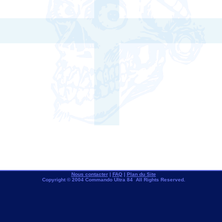
Nous contacter
|
FAQ
|
Plan du Site
Copyright © 2004 Commando Ultra 84 All Rights Reserved.