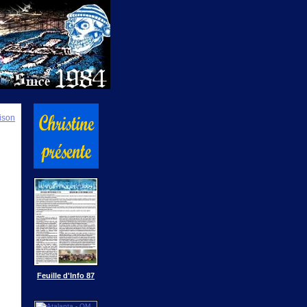
ison
Feuille d'Info 87