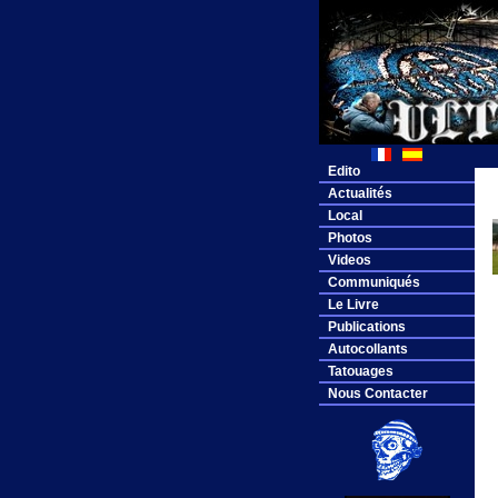
Edito
Actualités
Local
Photos
Videos
Communiqués
Le Livre
Publications
Autocollants
Tatouages
Nous Contacter