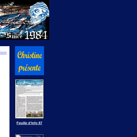
ison
Feuille d'Info 87