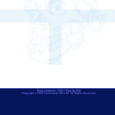
Nous contacter
|
FAQ
|
Plan du Site
Copyright © 2004 Commando Ultra 84 All Rights Reserved.