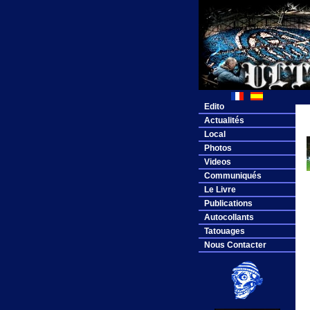
Edito
Actualités
Local
Photos
Videos
Communiqués
Le Livre
Publications
Autocollants
Tatouages
Nous Contacter