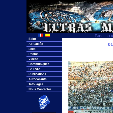
Partout et 
Edito
0
Actualités
Local
Photos
Videos
Communiqués
Le Livre
Publications
Autocollants
Tatouages
Nous Contacter