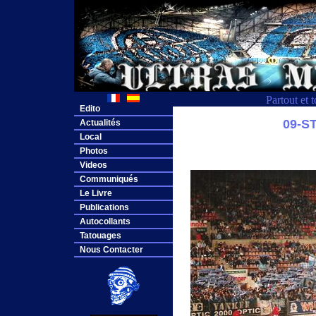
Partout et 
Edito
09-S
Actualités
Local
Photos
Videos
Communiqués
Le Livre
Publications
Autocollants
Tatouages
Nous Contacter