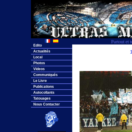
Partout et 
Edito
Actualités
Local
Photos
Videos
Communiqués
Le Livre
Publications
Autocollants
Tatouages
Nous Contacter