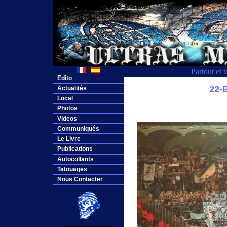
Partout et 
Edito
22
Actualités
Local
Photos
Videos
Communiqués
Le Livre
Publications
Autocollants
Tatouages
Nous Contacter