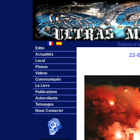
Partout et 
Edito
22
Actualités
Local
Photos
Videos
Communiqués
Le Livre
Publications
Autocollants
Tatouages
Nous Contacter