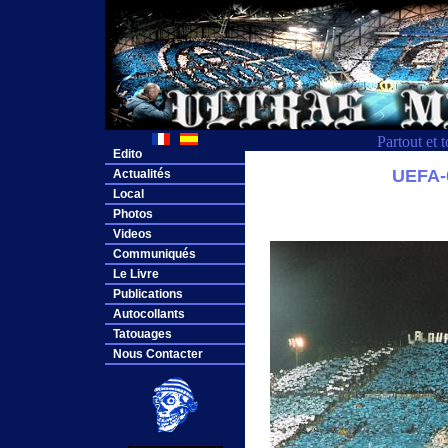
Partout et 
Edito
UEFA
Actualités
Local
Photos
Videos
Communiqués
Le Livre
Publications
Autocollants
Tatouages
Nous Contacter