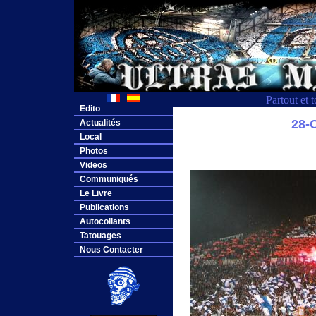
Partout et 
Edito
28
Actualités
Local
Photos
Videos
Communiqués
Le Livre
Publications
Autocollants
Tatouages
Nous Contacter