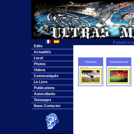
Partout et 
Edito
Actualités
Local
Amicaux
Championnat
Photos
Videos
Communiqués
Le Livre
Publications
Autocollants
Tatouages
Nous Contacter