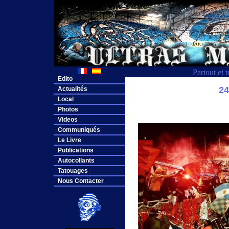
Partout et 
Edito
2
Actualités
Local
Photos
Videos
Communiqués
Le Livre
Publications
Autocollants
Tatouages
Nous Contacter