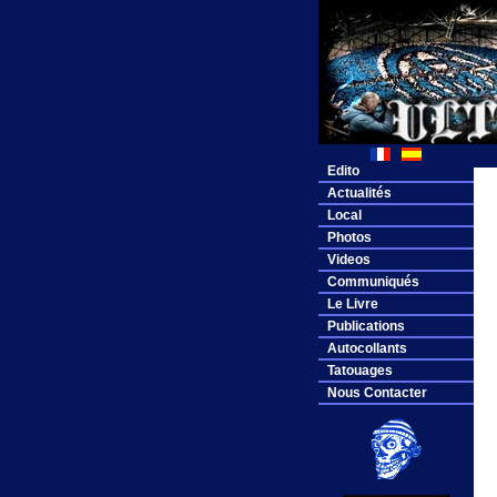
Edito
Actualités
Local
Photos
Videos
Communiqués
Le Livre
Publications
Autocollants
Tatouages
Nous Contacter