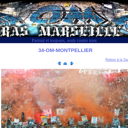
Partout et toujours, seuls contre tous
34-OM-MONTPELLIER
Retour à la Sa