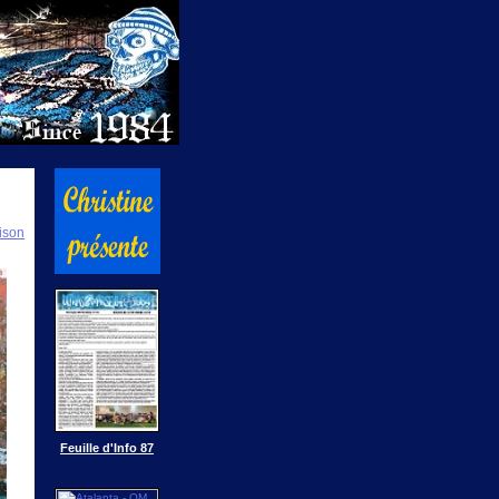
ison
Feuille d'Info 87