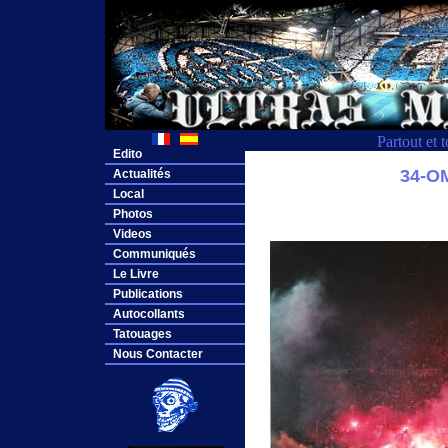
Partout et 
Edito
34-O
Actualités
Local
Photos
Videos
Communiqués
Le Livre
Publications
Autocollants
Tatouages
Nous Contacter