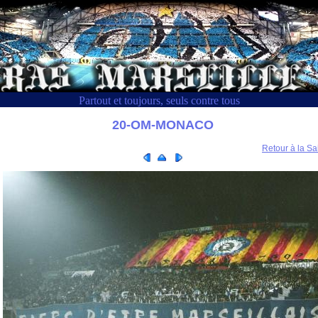
Partout et toujours, seuls contre tous
20-OM-MONACO
Retour à la Sa