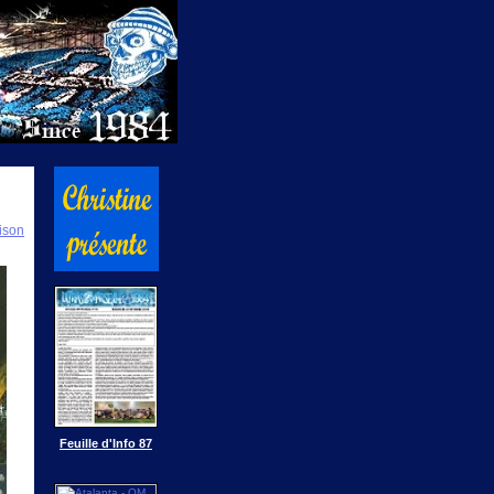
ison
Feuille d'Info 87