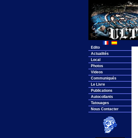
Edito
Actualités
Local
Photos
Videos
Communiqués
Le Livre
Publications
Autocollants
Tatouages
Nous Contacter