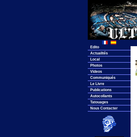
Edito
Actualités
Local
Photos
Videos
Communiqués
Le Livre
Publications
Autocollants
Tatouages
Nous Contacter