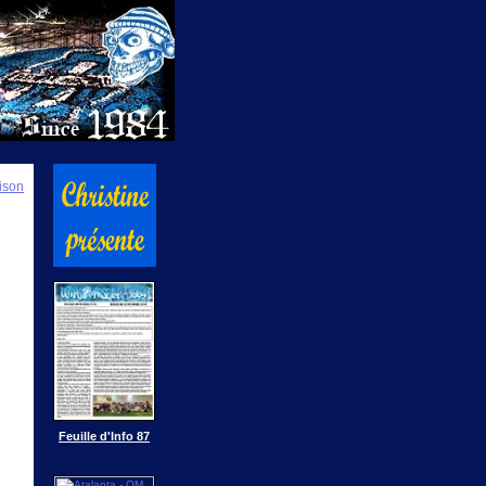
ison
Feuille d'Info 87