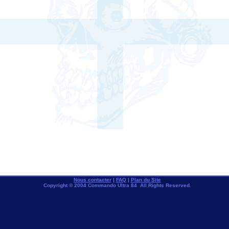
Nous contacter
|
FAQ
|
Plan du Site
Copyright © 2004 Commando Ultra 84 All Rights Reserved.