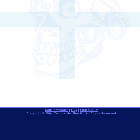
Nous contacter
|
FAQ
|
Plan du Site
Copyright © 2004 Commando Ultra 84 All Rights Reserved.