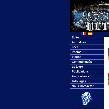
Edito
Actualités
Local
Photos
Videos
Communiqués
Le Livre
Publications
Autocollants
Tatouages
Nous Contacter