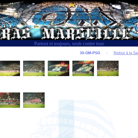
Partout et toujours, seuls contre tous
30-OM-PSG
-
Retour à la Sa