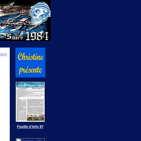
ison
Feuille d'Info 87