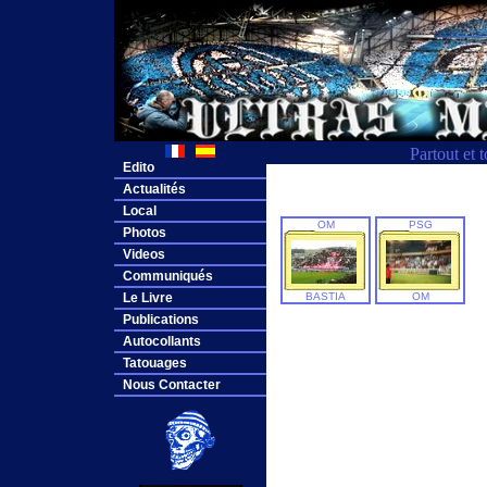
Partout et 
Edito
Actualités
Local
OM
PSG
Photos
Videos
Communiqués
Le Livre
BASTIA
OM
Publications
Autocollants
Tatouages
Nous Contacter