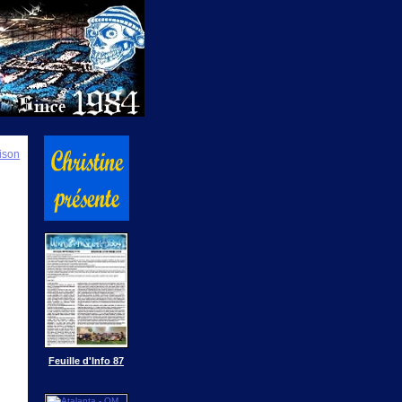
ison
Feuille d'Info 87