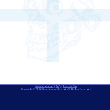
Nous contacter
|
FAQ
|
Plan du Site
Copyright © 2004 Commando Ultra 84 All Rights Reserved.