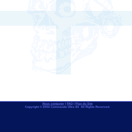
Nous contacter
|
FAQ
|
Plan du Site
Copyright © 2004 Commando Ultra 84 All Rights Reserved.