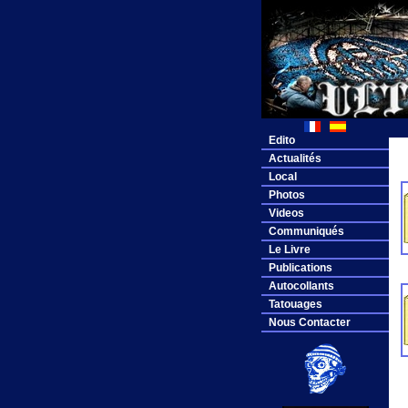
Edito
Actualités
Local
Photos
Videos
Communiqués
Le Livre
Publications
Autocollants
Tatouages
Nous Contacter