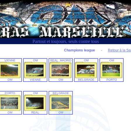
Partout et toujours, seuls contre tous
Champions league
-
Retour à la Sa
VIENNE
OM
REAL_MADRID
OM
OM
OM
VIENNE
OM
BELGRADE
PORTO
PORTO
OM
BELGRADE
OM
REAL
OM