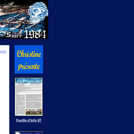
ison
Feuille d'Info 87