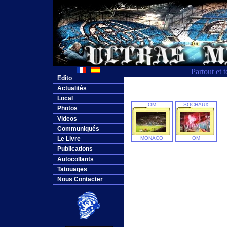
Partout et 
Edito
Actualités
Local
OM
SOCHAUX
Photos
Videos
Communiqués
Le Livre
MONACO
OM
Publications
Autocollants
Tatouages
Nous Contacter