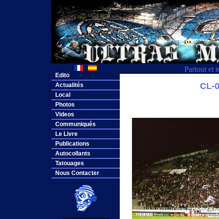
Partout et 
Edito
CL-
Actualités
Local
Photos
Videos
Communiqués
Le Livre
Publications
Autocollants
Tatouages
Nous Contacter