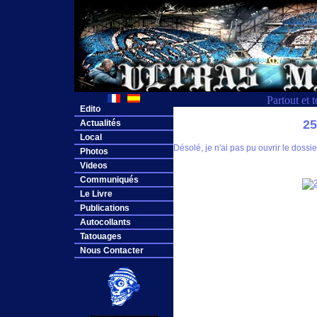
Partout et 
Edito
2
Actualités
Local
Désolé, je n'ai pas pu ouvrir le dos
Photos
Videos
Communiqués
Le Livre
Publications
Autocollants
Tatouages
Nous Contacter