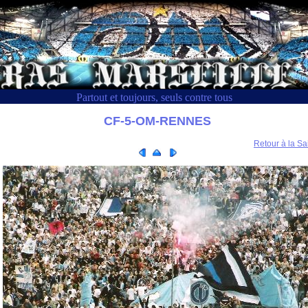
Partout et toujours, seuls contre tous
CF-5-OM-RENNES
Retour à la Sa