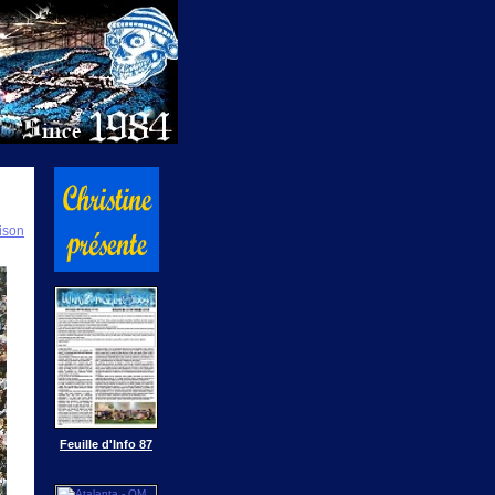
ison
Feuille d'Info 87