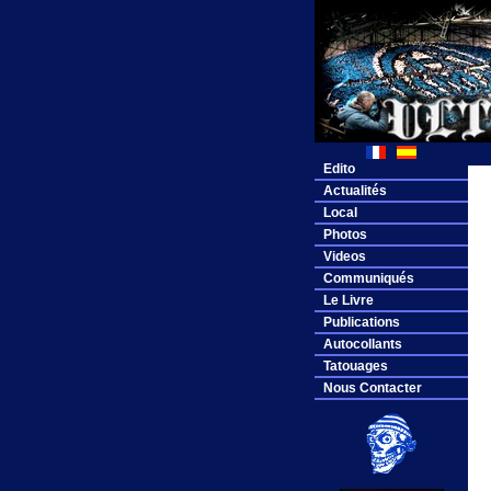
Edito
Actualités
Local
Photos
Videos
Communiqués
Le Livre
Publications
Autocollants
Tatouages
Nous Contacter