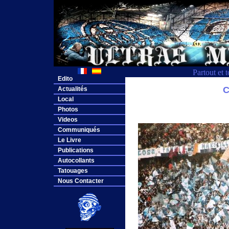
Partout et 
Edito
C
Actualités
Local
Photos
Videos
Communiqués
Le Livre
Publications
Autocollants
Tatouages
Nous Contacter