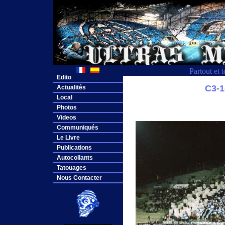
Partout et 
Edito
C3-
Actualités
Local
Photos
Videos
Communiqués
Le Livre
Publications
Autocollants
Tatouages
Nous Contacter