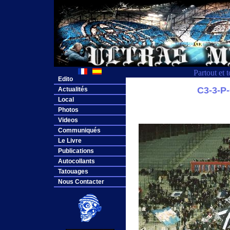
Partout et 
Edito
C3-3-
Actualités
Local
Photos
Videos
Communiqués
Le Livre
Publications
Autocollants
Tatouages
Nous Contacter