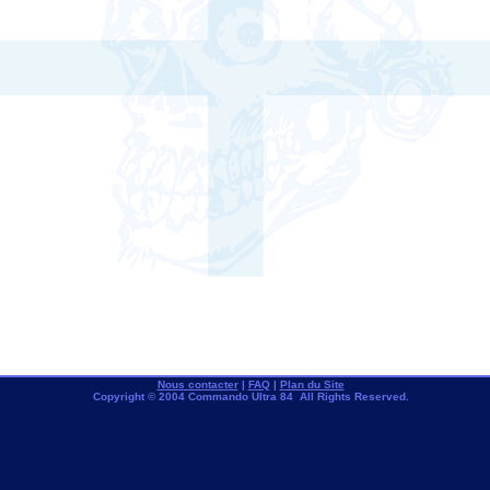
Nous contacter
|
FAQ
|
Plan du Site
Copyright © 2004 Commando Ultra 84 All Rights Reserved.