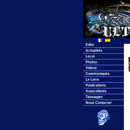
Edito
Actualités
Local
Photos
Videos
Communiqués
Le Livre
Publications
Autocollants
Tatouages
Nous Contacter