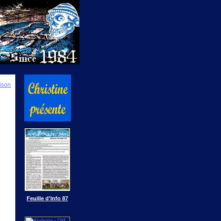
ison
Feuille d'Info 87