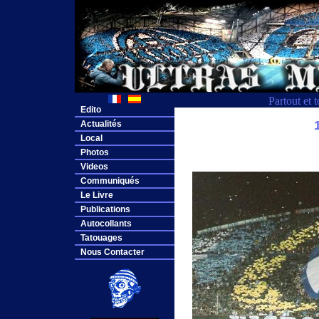
Partout et 
Edito
Actualités
Local
Photos
Videos
Communiqués
Le Livre
Publications
Autocollants
Tatouages
Nous Contacter