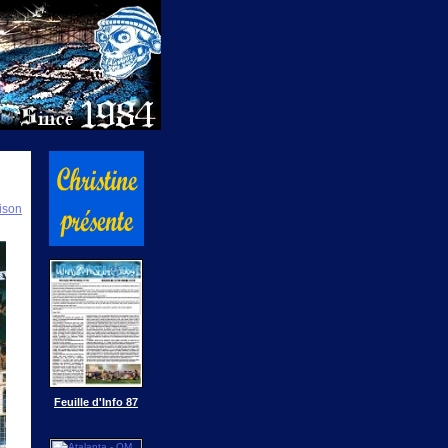
ison
Feuille d'Info 87