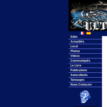
Edito
Actualités
Local
Photos
Videos
Communiqués
Le Livre
Publications
Autocollants
Tatouages
Nous Contacter