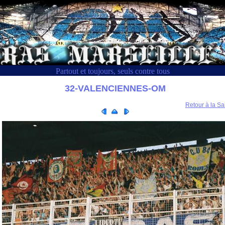
Partout et toujours, seuls contre tous
32-VALENCIENNES-OM
Retour à la Sa