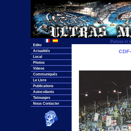
Partout et 
Edito
CDF
Actualités
Local
Photos
Videos
Communiqués
Le Livre
Publications
Autocollants
Tatouages
Nous Contacter