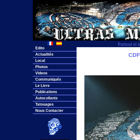
Partout et 
Edito
CDF
Actualités
Local
Photos
Videos
Communiqués
Le Livre
Publications
Autocollants
Tatouages
Nous Contacter