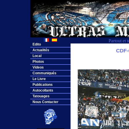
Partout et 
Edito
CDF
Actualités
Local
Photos
Videos
Communiqués
Le Livre
Publications
Autocollants
Tatouages
Nous Contacter