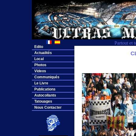
Partout et 
Edito
C
Actualités
Local
Photos
Videos
Communiqués
Le Livre
Publications
Autocollants
Tatouages
Nous Contacter