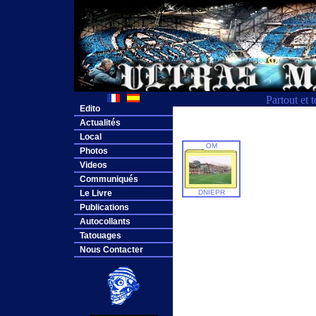
Partout et 
Edito
Actualités
Local
OM
Photos
Videos
Communiqués
Le Livre
DNIEPR
Publications
Autocollants
Tatouages
Nous Contacter