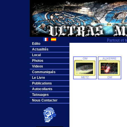
Partout et 
Edito
Actualités
Local
OM
AUXERRE
Photos
Videos
Communiqués
Le Livre
METZ
OM
Publications
Autocollants
Tatouages
Nous Contacter