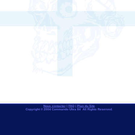
Nous contacter
|
FAQ
|
Plan du Site
Copyright © 2004 Commando Ultra 84 All Rights Reserved.