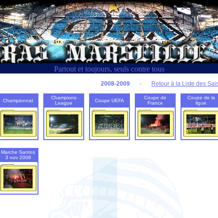
Partout et toujours, seuls contre tous
2008-2009
-
Retour à la Liste des Sa
Champions
Coupe de
Coupe de la
Championnat
Coupe UEFA
League
France
ligue
Marche Santos
3 nov 2008