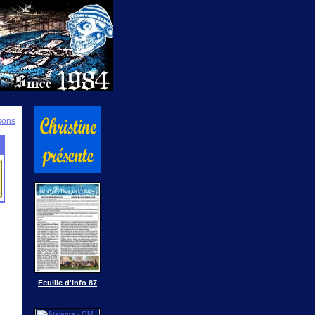
isons
Feuille d'Info 87