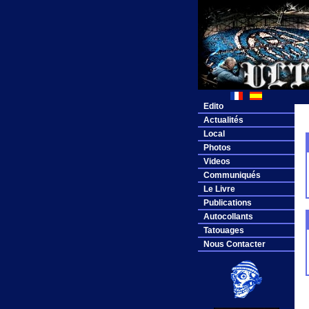
Edito
Actualités
Local
Photos
Videos
Communiqués
Le Livre
Publications
Autocollants
Tatouages
Nous Contacter