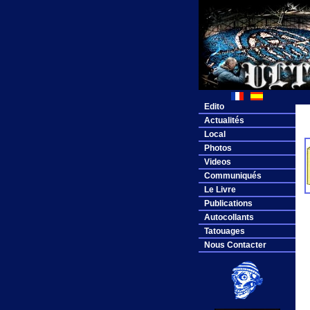
Edito
Actualités
Local
Photos
Videos
Communiqués
Le Livre
Publications
Autocollants
Tatouages
Nous Contacter