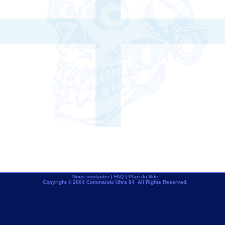
Nous contacter
|
FAQ
|
Plan du Site
Copyright © 2004 Commando Ultra 84 All Rights Reserved.