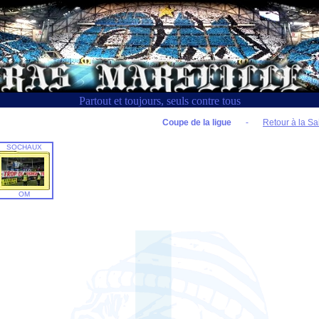
Partout et toujours, seuls contre tous
Coupe de la ligue
-
Retour à la Sa
SOCHAUX
OM