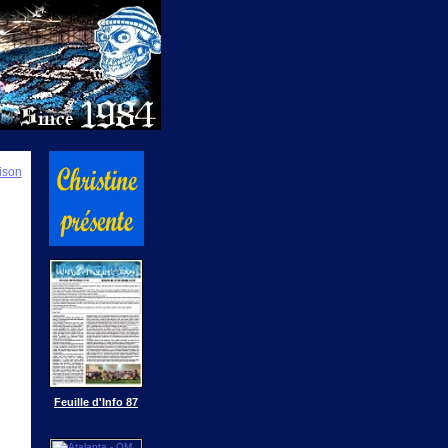
ison
Feuille d'Info 87